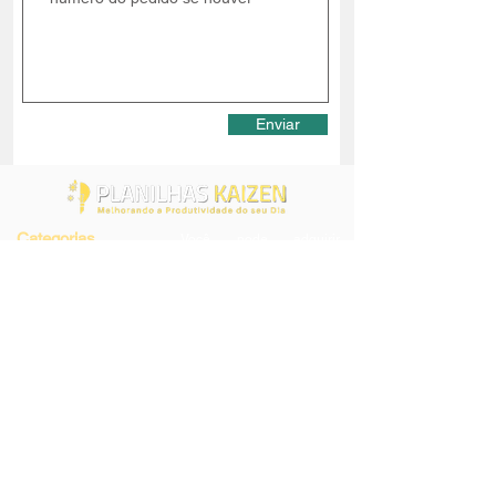
Enviar
Categorias
Você pode adquirir
nossos produtos com toda
Planilhas Prontas
tranquilidade. Enviamos
Pacote de Planilhas
via e-mail
Lançamento de
automaticamente o link
Planilhas
para download e nossas
transações são totalmente
Planilhas por
seguras, feitas pelo
Encomenda
Mercado Pago, Wix
Pagamentos e Paypal.
Contato
Redes Sociais
Contato
Políticas da Loja