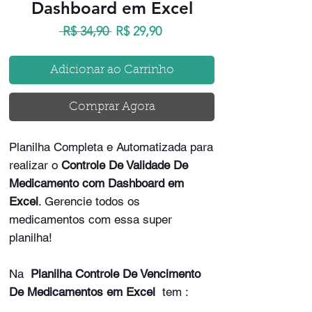
Dashboard em Excel
Preço
Preço
 R$ 34,90 
R$ 29,90
normal
promocional
Adicionar ao Carrinho
Comprar Agora
Planilha Completa e Automatizada para
realizar o
Controle De Validade De
Medicamento com Dashboard em
Excel
. Gerencie todos os
medicamentos com essa super
planilha!
Na
Planilha Controle De Vencimento
De Medicamentos em Excel
tem :