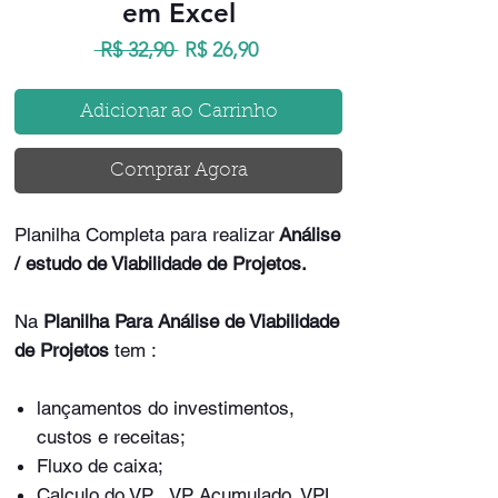
em Excel
Preço
Preço
 R$ 32,90 
R$ 26,90
normal
promocional
Adicionar ao Carrinho
Comprar Agora
Planilha Completa para realizar
Análise
/ estudo de Viabilidade de Projetos.
Na
Planilha Para Análise de Viabilidade
de Projetos
tem :
lançamentos do investimentos,
custos e receitas;
Fluxo de caixa;
Calculo do VP , VP Acumulado, VPL,