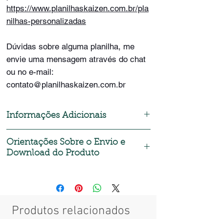
https://www.planilhaskaizen.com.br/pla
nilhas-personalizadas
Dúvidas sobre alguma planilha, me
envie uma mensagem através do chat
ou no e-mail:
contato@planilhaskaizen.com.br
Informações Adicionais
Formas de Pagamento:
Orientações Sobre o Envio e
Download do Produto
- Cartão de Crédito;
- Cartão de Débito;
Após realizar a compra, será enviado
- Pix;
automaticamente um e-mail com o link para o
- Paypal;
download do produto ou acesse a área de
- Mercado Pago;
login e clique em meus pedidos.
- Boleto.
Produtos relacionados