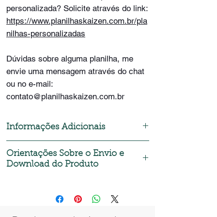
personalizada? Solicite através do link:
https://www.planilhaskaizen.com.br/pla
nilhas-personalizadas
Dúvidas sobre alguma planilha, me
envie uma mensagem através do chat
ou no e-mail:
contato@planilhaskaizen.com.br
Informações Adicionais
Formas de Pagamento:
Orientações Sobre o Envio e
Download do Produto
- Cartão de Crédito;
- Cartão de Débito;
Após realizar a compra, será enviado
- Pix;
automaticamente um e-mail com o link para o
- Paypal;
download do produto ou acesse a área de
- Mercado Pago;
login e clique em meus pedidos.
- Boleto.