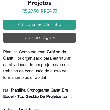
Projetos
Preço
Preço
 R$ 29,90 
R$ 24,90
normal
promocional
Adicionar ao Carrinho
Comprar Agora
Planilha Completa com
Gráfico de
Gantt
. Foi organizado para estruturar
as atividades de um projeto e/ou um
trabalho de conclusão de curso de
forma simples e rápida!
Na
Planilha Cronograma Gantt Em
Excel - Tcc Gestão De Projetos
tem :
Facilidade de uso;