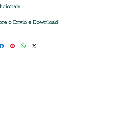
icionais
to:
bre o Envio e Download
pra, será enviado automaticamente
 para o download do produto ou
in e clique em meus pedidos.
cará disponível por 30 dias após a
ização da planilha entre em contato
lanilhaskaizen.com.br
ou pelo chat