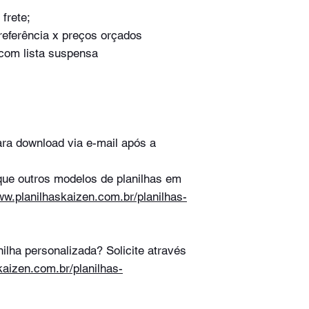
frete;
eferência x preços orçados
com lista suspensa
para download via e-mail após a
ique outros modelos de planilhas em
ww.planilhaskaizen.com.br/planilhas-
ilha personalizada? Solicite através
kaizen.com.br/planilhas-