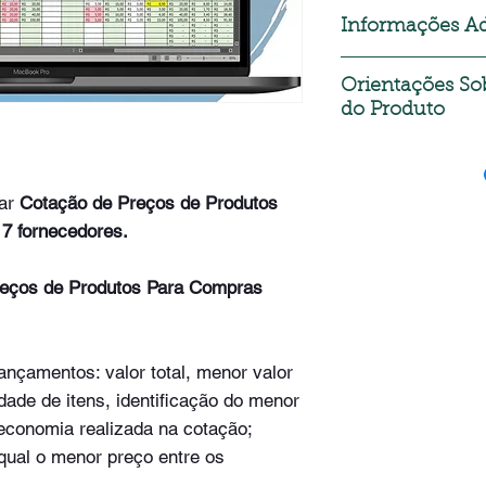
Informações Ad
Formas de Pagamen
Orientações So
do Produto
- Cartão de Crédito;
- Cartão de Débito;
Após realizar a com
- Pix;
um e-mail com o link
- Paypal;
acesse a área de log
zar
Cotação de Preços de Produtos
- Mercado Pago;
- Boleto.
7 fornecedores.
O link do download fi
compra.
reços de Produtos Para Compras
Dúvidas sobre a util
no e-mail: contato@
p
nçamentos: valor total, menor valor
idade de itens, identificação do menor
 economia realizada na cotação;
qual o menor preço entre os