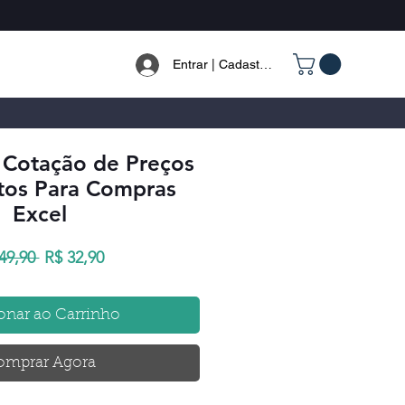
Entrar | Cadastrar
e Cotação de Preços
tos Para Compras
Excel
Preço
Preço
49,90 
R$ 32,90
normal
promocional
onar ao Carrinho
omprar Agora