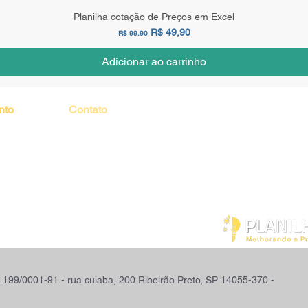
Planilha cotação de Preços em Excel
Preço normal
Preço promocional
R$ 49,90
R$ 99,90
Adicionar ao carrinho
Você pode adq
nto
Contato
tranquilidade. Env
Email:
para download e
a Loja
contato@planilhaskaizen.com.br
seguras, feitas 
Frequentes
Paypal.
Condições
.199/0001-91 - rua cuiaba, 200 Ribeirão Preto, SP 14055-370 -