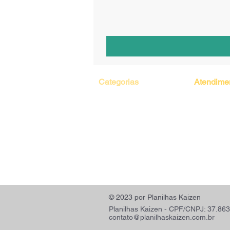
Categorias
Atendime
Planilhas Prontas
Contato
Pacote de Planilhas
Políticas d
Lançamento de Planilhas
Perguntas 
Planilhas por Encomenda
Termos e 
© 2023 por Planilhas Kaizen
Planilhas Kaizen - CPF/CNPJ: 37.863
contato@planilhaskaizen.com.br