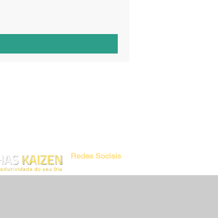
uirir nossos produtos com toda
iamos via e-mail automaticamente o link
 nossas transações são totalmente
pelo Mercado Pago, Wix Pagamentos e
Redes Sociais